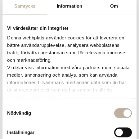
21 mars
2026
Samtycke
Information
Om
Tid:
Vi värdesätter din integritet
kl 12-16
Denna webbplats använder cookies för att leverera en
Plats:
bättre användarupplevelse, analysera webbplatsens
trafik, förbättra prestandan samt för relevanta annonser
Halles Bästisrum
och marknadsföring.
Vi delar viss information med våra partners inom sociala
Publicerad
23 februari 2026
Halles Bästisklubb!
medier, annonsering och analys, som kan använda
informationen tillsammans med annan data som du har
Välkommen till Halles Bästisklubb lördag kl
delat med dem eller som de har samlat in när du
12–16
använder deras tjänster.
Välkommen till Halles bästisklubb den 21 mars!
Samtyckesval
Nödvändig
Plats: Lokalen mitt emot Hemmakväll
Tid: kl 12–16
Inställningar