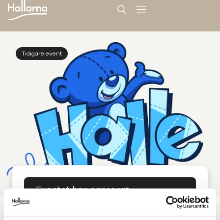
Tidigare event
Eventet har passerat
Datum: