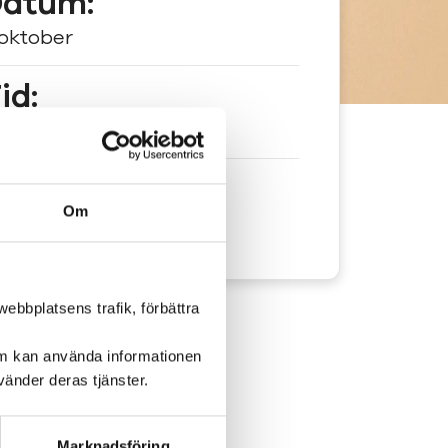
atum:
 oktober
id:
 9
lats:
Om
stras bröd
ebbplatsens trafik, förbättra
om kan använda informationen
änder deras tjänster.
Marknadsföring