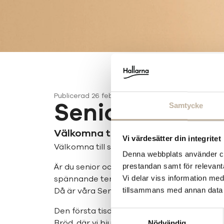
Publicerad
26 februari 2026
Seniortisdag
Samtycke
Välkomna till seniortisdag på Östr
Vi värdesätter din integritet
Välkomna till seniortisdag på Östras Bröd!
Denna webbplats använder coo
Är du senior och vill ha en härlig start på d
prestandan samt för relevan
spännande teman?
Vi delar viss information me
Då är våra Seniortisdagar på Hallarna något
tillsammans med annan data 
Den första tisdagen varje månad bjuder vi i
Samtyckesval
Bröd, där vi bjuder på kaffe och bulle mella
Nödvändig