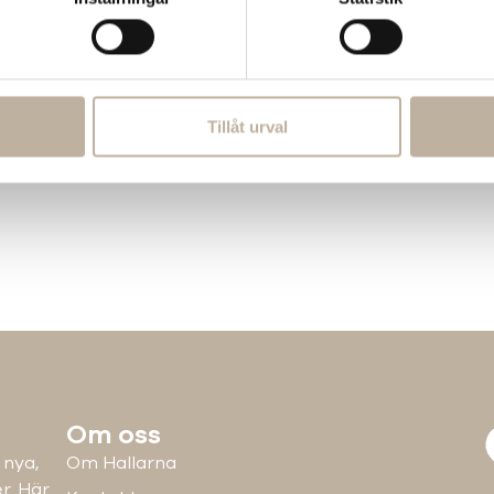
Tillåt urval
Om oss
 nya,
Om Hallarna
r. Här