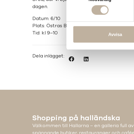
dagen.
Datum: 6/10
Plats: Östras Bröd i Grön entré
Tid: kl 9–10
Avvisa
Dela inlägget:
Shopping på halländska
Välkommen till Hallarna – en galleria full av
spännande butiker, restauranger och cafée