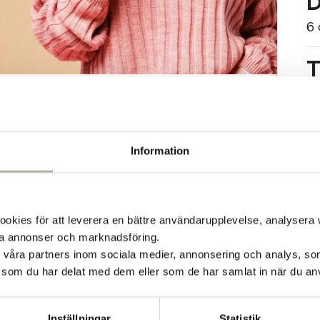
D
6
T
kl
P
Information
Ö
as Bröd!
kies för att leverera en bättre användarupplevelse, analysera w
agen med gott kaffe, trevligt sällskap och
ta annonser och marknadsföring.
d våra partners inom sociala medier, annonsering och analys, s
 för dig!
som du har delat med dem eller som de har samlat in när du anv
n alla seniorer till en mysig morgon på Östras
n kl. 9–10 så att du kan njuta av en god start på
Inställningar
Statistik