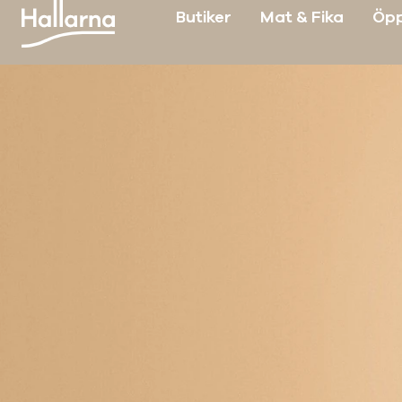
Butiker
Mat & Fika
Öpp