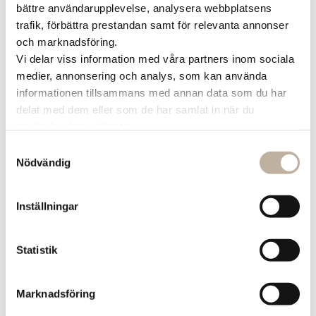
Så nästa gång du är på Hallarna, ta en
bättre användarupplevelse, analysera webbplatsens
paus och låt smakerna från Asiaten ta dig
trafik, förbättra prestandan samt för relevanta annonser
med på en kulinarisk resa. Vi gillar när mat
och marknadsföring.
Vi delar viss information med våra partners inom sociala
inte bara mättar, utan också inspirerar!
medier, annonsering och analys, som kan använda
informationen tillsammans med annan data som du har
Observera att sista beställningen görs kl.
delat med dem eller som de har samlat in när du
19:30 på vardagar och 17:30 på helger.
använder deras tjänster.
Samtyckesval
Nödvändig
Inställningar
Just nu finns det inga aktuella kampanjer
Statistik
Marknadsföring