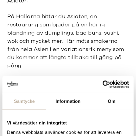
Asiaten.
På Hallarna hittar du Asiaten, en
restaurang som bjuder på en härlig
blandning av dumplings, bao buns, sushi,
wok och mycket mer. Här möts smakerna
från hela Asien i en variationsrik meny som
du kommer att längta tillbaka till gång på
gång.
Oavsett om du är sugen på en snabb lunch
eller en middag med vänner, erbjuder
Asiaten en smakupplevelse utöver det
Samtycke
Information
Om
vanliga. Välkommen in för att njuta av både
klassiska och innovativa asiatiska rätter i en
avslappnad och trivsam atmosfär.
Vi värdesätter din integritet
Denna webbplats använder cookies för att leverera en