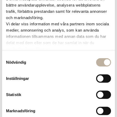
Strength, Life Fitness och Casall, vilket ger
bättre användarupplevelse, analysera webbplatsens
dig riktigt bra förutsättningar oavsett
trafik, förbättra prestandan samt för relevanta annonser
träningsform.
och marknadsföring.
Vi delar viss information med våra partners inom sociala
Så nästa gång du är på Hallarna, kom förbi
medier, annonsering och analys, som kan använda
informationen tillsammans med annan data som du har
Nordic Wellness och hitta din träningsglädje.
delat med dem eller som de har samlat in när du
använder deras tjänster.
Samtyckesval
Nödvändig
Just nu finns det inga aktuella kampanjer
Inställningar
Statistik
Hitta till Nordic
Marknadsföring