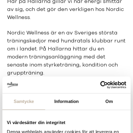
Här på Hallarna gillar vi när energi smittar
av sig, och det gör den verkligen hos Nordic
Wellness.
Nordic Wellness är en av Sveriges största
träningskedjor med hundratals klubbar runt
om i landet. På Hallarna hittar du en
modern träningsanläggning med det
senaste inom styrketräning, kondition och
gruppträning.
Vi gillar när träning känns tillgänglig för
alla. Oavsett om du är nybörjare, van
Samtycke
Information
Om
gymbesökare eller har ett specifikt mål möts
du av en inspirerande miljö där gemenskap
och träningsglädje står i fokus. Här finns
Vi värdesätter din integritet
utrustning från bland annat Eleiko, Hammer
Denna webbplats använder cookies för att leverera en