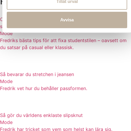
Relaterade tips
Tillåt urval
Casual eller klassisk look på studenten – så väljer du rätt
Avvisa
stil
Mode
Fredriks bästa tips för att fixa studentstilen – oavsett om
du satsar på casual eller klassisk.
Så bevarar du stretchen i jeansen
Mode
Fredrik vet hur du behåller passformen.
Så gör du världens enklaste slipsknut
Mode
Fredrik har tricket som vem som helst kan lära sig.