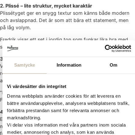
2. Plissé – lite struktur, mycket karaktär
Plissétyget ger en snygg textur som känns både modern
och avslappnad. Det är som att bära ett statement, men
på låg volym.
Fredrik visar ett set i jordig ton som funkar lika bra med
sneakers som med sandaler.
3. Frotté – handduksmys, fast med klass
Samtycke
Information
Om
Vi snackar inte gamla badrockar här. Frotté-set är mjuka,
retro och oväntat eleganta. Gärna i lite poppiga färger för
att maxa sommarkänslan.
Vi värdesätter din integritet
”Du ser ut som att du just klev upp ur en pool i södra
Denna webbplats använder cookies för att leverera en
Frankrike – fast du bara varit i trädgården.”
bättre användarupplevelse, analysera webbplatsens trafik,
förbättra prestandan samt för relevanta annonser och
4. Stickat – när kvällen kommer
marknadsföring.
Ett stickat sommarset är perfekt när solen börjar gå ner
Vi delar viss information med våra partners inom sociala
men du vill fortsätta se vass ut. Det är svalt, följsamt och
medier, annonsering och analys, som kan använda
fungerar lika bra på AW som på semesterdäcket.