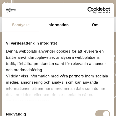
Deichmann – Senior
Samtycke
Information
Om
Vi värdesätter din integritet
Denna webbplats använder cookies för att leverera en
O
bättre användarupplevelse, analysera webbplatsens
os
trafik, förbättra prestandan samt för relevanta annonser
Om
och marknadsföring.
Hallar
Vi delar viss information med våra partners inom sociala
Kontak
medier, annonsering och analys, som kan använda
oss
informationen tillsammans med annan data som du har
delat med dem eller som de har samlat in när du
Ledig
använder deras tjänster.
jobb
Samtyckesval
Vårt
Nödvändig