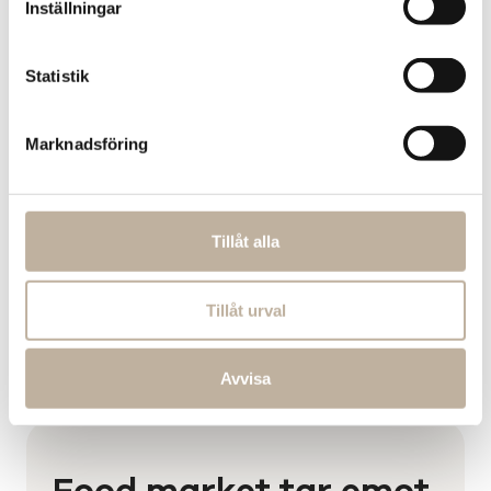
Inställningar
Statistik
Marknadsföring
10%
på all mat
Tillåt alla
Gäller t.o.m. 31 dec, 2026,
visa villkor
Tillåt urval
Avvisa