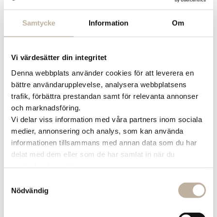
under Husmannen på vår hemsida – alltid
något nytt och spännande att prova!
Samtycke
Information
Om
Och som en extra nyhet: Vår NYA Sportsbar
har öppnat här på Food Market! Kom förbi
Vi värdesätter din integritet
och boka din plats för en oförglömlig
Denna webbplats använder cookies för att leverera en
spelupplevelse.
bättre användarupplevelse, analysera webbplatsens
trafik, förbättra prestandan samt för relevanta annonser
Observera att köket stänger 30 minuter
och marknadsföring.
Vi delar viss information med våra partners inom sociala
innan stängningsdags.
medier, annonsering och analys, som kan använda
informationen tillsammans med annan data som du har
delat med dem eller som de har samlat in när du
använder deras tjänster.
Samtyckesval
Nödvändig
Seniortisdagar