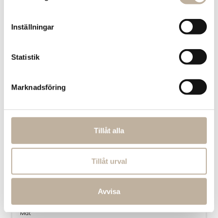
Inställningar
Relaterade tips
Statistik
Marknadsföring
Tillåt alla
Tillåt urval
Krydda som ett proffs – Joels
Avvisa
kryddknep i köket
Mat