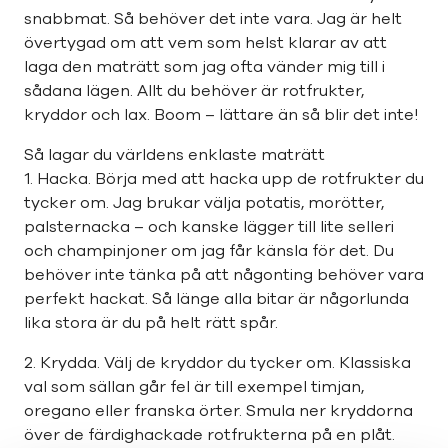
snabbmat. Så behöver det inte vara. Jag är helt
övertygad om att vem som helst klarar av att
laga den maträtt som jag ofta vänder mig till i
sådana lägen. Allt du behöver är rotfrukter,
kryddor och lax. Boom – lättare än så blir det inte!
Så lagar du världens enklaste maträtt
1. Hacka. Börja med att hacka upp de rotfrukter du
tycker om. Jag brukar välja potatis, morötter,
palsternacka – och kanske lägger till lite selleri
och champinjoner om jag får känsla för det. Du
behöver inte tänka på att någonting behöver vara
perfekt hackat. Så länge alla bitar är någorlunda
lika stora är du på helt rätt spår.
2. Krydda. Välj de kryddor du tycker om. Klassiska
val som sällan går fel är till exempel timjan,
oregano eller franska örter. Smula ner kryddorna
över de färdighackade rotfrukterna på en plåt.