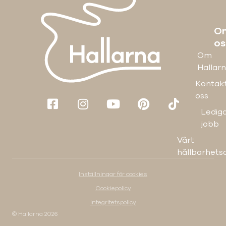
O
os
Om
Hallar
Kontak
oss
Ledig
jobb
Vårt
hållbarhets
Inställningar för cookies
Cookiepolicy
Integritetspolicy
© Hallarna
2026