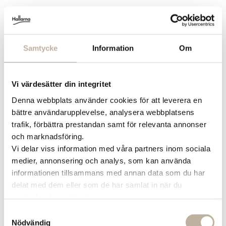
3. 15 minuter ugn. Skjuts in i ugnen med alla
rotfrukter i 15 minuter på 200 grader.
4. Addera laxen. Under tiden rotfrukterna tillagas
Samtycke
Information
Om
hackar du upp laxbiten i flera mindre bitar. När 15
minuter har gått tar du ut plåten och lägger på
alla laxbitar. Sedan låter du plåten gå in i ugnen i
Vi värdesätter din integritet
ytterligare en kvart.
Denna webbplats använder cookies för att leverera en
bättre användarupplevelse, analysera webbplatsens
5. Valfri topping. När allt är färdigt är det bara att
trafik, förbättra prestandan samt för relevanta annonser
hugga in! Du kan välja att toppa med det du
och marknadsföring.
känner för, antingen genom att ringla lite olivolja
Vi delar viss information med våra partners inom sociala
eller en härlig kall vitlökssås. Eller så äter du
medier, annonsering och analys, som kan använda
maten precis som den är. Garanterat gott
informationen tillsammans med annan data som du har
oavsett!
delat med dem eller som de har samlat in när du
använder deras tjänster.
Dela
Samtyckesval
Nödvändig