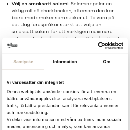
Välj en smaksatt salami:
Salamin spelar en
viktig roll på charkbrickan, eftersom den kan
bidra med smaker som sticker ut. Ta vara på
det. Jag förespråkar starkt att välja en
smaksatt salami för att verkligen maximera
salamins kraft på charkbrickan. Det går att välja
allt från vitlök, peppar eller chili till mer snälla
smaker som tryffel eller örter. Dina egna
preferenser avgör.
Samtycke
Information
Om
Glöm inte skinkan:
Att glömma bort skinkan på
Vi värdesätter din integritet
en charkbricka kanske låter underligt. Men
Denna webbplats använder cookies för att leverera en
poängen här är att påminna om den lufttorkade
bättre användarupplevelse, analysera webbplatsens
skinkans roll. Den tillför en sälta till helheten som
trafik, förbättra prestandan samt för relevanta annonser
gifter sig otroligt fint med vilka ostar du än väljer.
och marknadsföring.
Andra charkprodukter i all ära, men den
Vi delar viss information med våra partners inom sociala
lufttorkade skinkan är helt given på min
medier, annonsering och analys, som kan använda